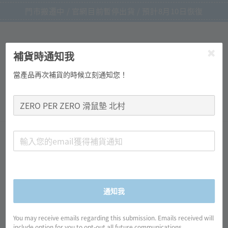
門市搬遷中 / 官網目前暫停出貨 / 預計8月10日恢復
補貨時通知我
當產品再次補貨的時候立刻通知您！
搜尋
通知我
You may receive emails regarding this submission. Emails received will
include option for you to opt-out all future communications.