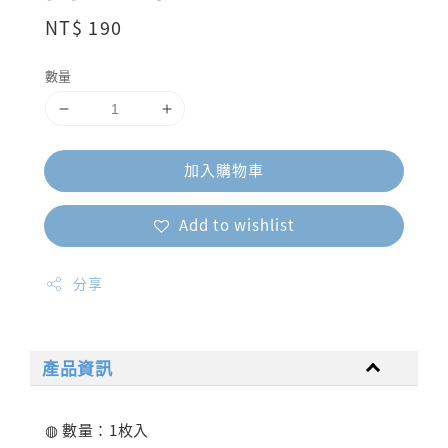
Regular
NT$ 190
price
數量
加入購物車
Add to wishlist
分享
產品資訊
◍ 數量：1枚入