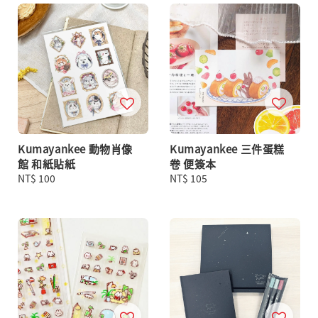
Kumayankee 動物肖像
Kumayankee 三件蛋糕
館 和紙貼紙
卷 便簽本
Regular
NT$ 100
Regular
NT$ 105
price
price