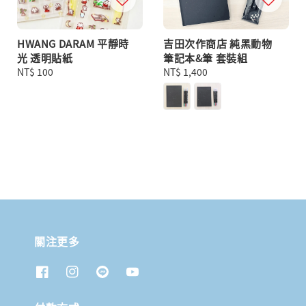
HWANG DARAM 平靜時
吉田次作商店 純黑動物
光 透明貼紙
筆記本&筆 套裝組
Regular
NT$ 100
Regular
NT$ 1,400
price
price
關注更多