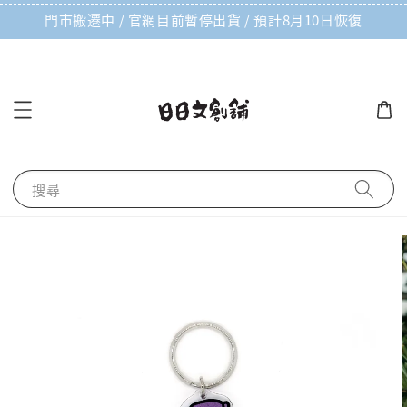
門市搬遷中 / 官網目前暫停出貨 / 預計8月10日恢復
搜尋