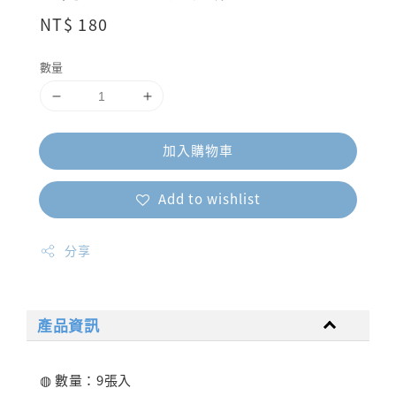
Regular
NT$ 180
price
數量
加入購物車
Add to wishlist
分享
產品資訊
◍ 數量：9張入