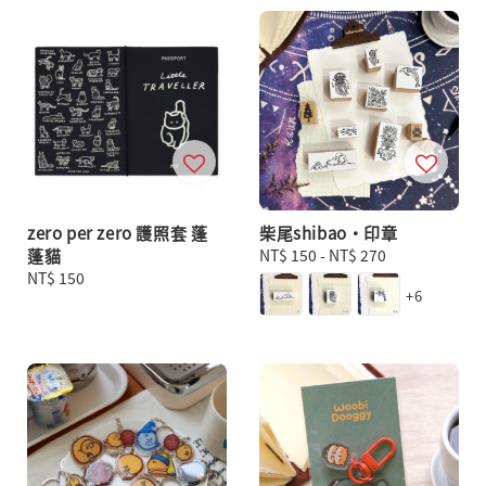
zero per zero 護照套 蓬
柴尾shibao・印章
蓬貓
Regular
NT$ 150
-
NT$ 270
Regular
NT$ 150
price
+6
price