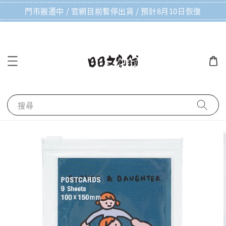
門市搬遷中 / 官網目前暫停出貨 / 預計8月10日恢復
搜尋