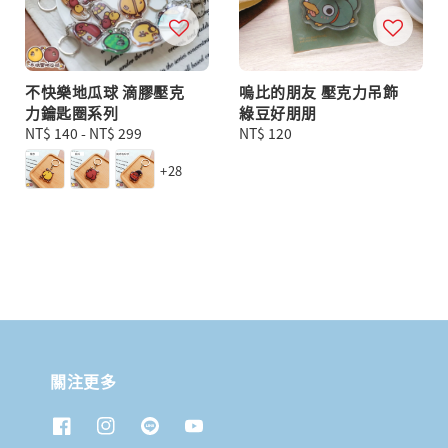
不快樂地瓜球 滴膠壓克
嗚比的朋友 壓克力吊飾
力鑰匙圈系列
綠豆好朋朋
Regular
NT$ 140
-
NT$ 299
Regular
NT$ 120
price
price
+28
關注更多