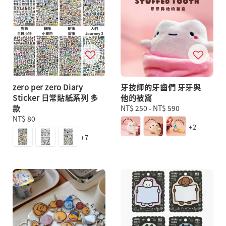
zero per zero Diary
牙技師的牙齒們 牙牙與
Sticker 日常貼紙系列 多
他的被窩
款
Regular
NT$ 250
-
NT$ 590
Regular
NT$ 80
price
+2
price
+7