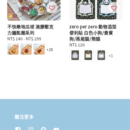
不快樂地瓜球 滴膠壓克
zero per zero 動物造型
力鑰匙圈系列
便利貼 白色小狗/貴賓
Regular
NT$ 140
-
NT$ 299
狗/燕尾貓/熊貓
price
Regular
NT$ 120
+28
price
+1
關注更多