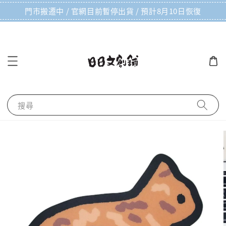
門市搬遷中 / 官網目前暫停出貨 / 預計8月10日恢復
搜尋