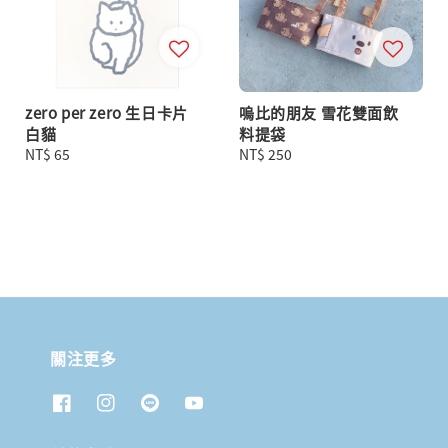
zero per zero 生日卡片
嗚比的朋友 雪花雙面飲
白貓
料提袋
Regular
NT$ 65
Regular
NT$ 250
price
price
關注更多