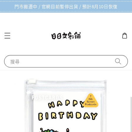
門市搬遷中 / 官網目前暫停出貨 / 預計8月10日恢復
搜尋