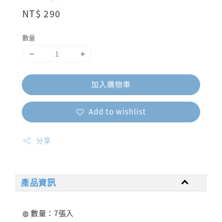
Regular
NT$ 290
price
數量
加入購物車
Add to wishlist
分享
產品資訊
◍ 數量：7張入