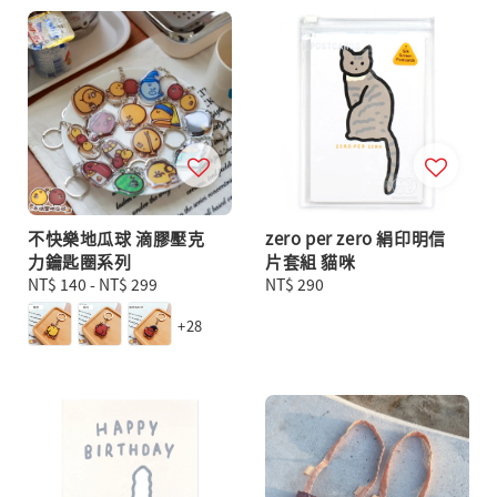
不快樂地瓜球 滴膠壓克
zero per zero 絹印明信
力鑰匙圈系列
片套組 貓咪
Regular
NT$ 140
-
NT$ 299
Regular
NT$ 290
price
price
+28