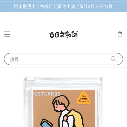
門市搬遷中 / 官網目前暫停出貨 / 預計8月10日恢復
搜尋