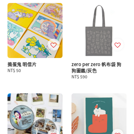
搗蛋鬼 明信片
zero per zero 帆布袋 狗
Regular
NT$ 50
狗圖鑑/灰色
price
Regular
NT$ 590
price