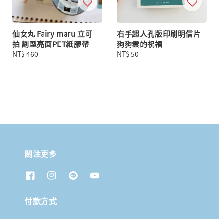
仙女丸 Fairy maru 立可
右手超人孔版印刷明信片
拍 割型亮面PET紙膠帶
狗狗雲的祝福
Regular
NT$ 460
Regular
NT$ 50
price
price
關注更多
付款方式