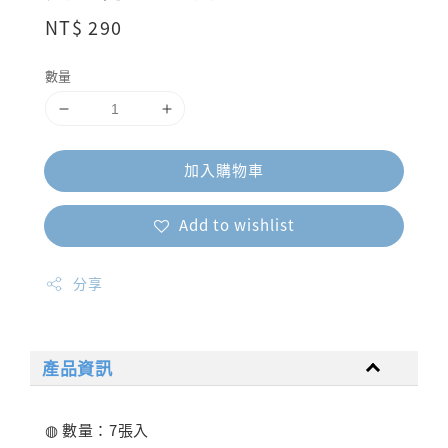
Regular
NT$ 290
price
數量
加入購物車
Add to wishlist
分享
產品資訊
◍ 數量：7張入