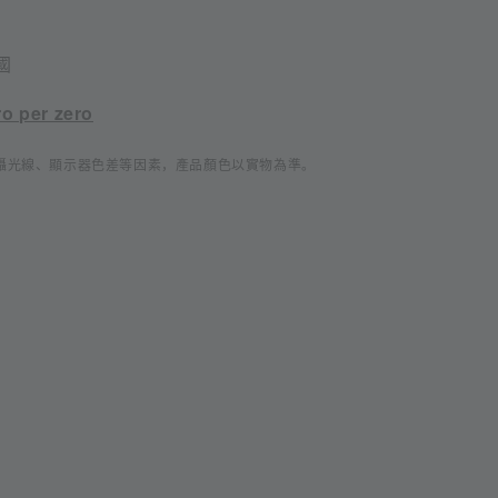
國
ro per zero
攝光線、顯示器色差等因素，產品顏色以實物為準。