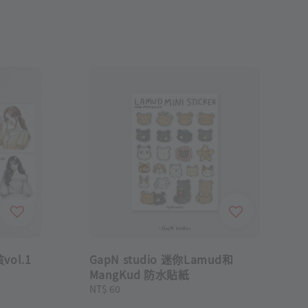
vol.1
GapN studio 迷你Lamud和
MangKud 防水貼紙
Regular
NT$ 60
price