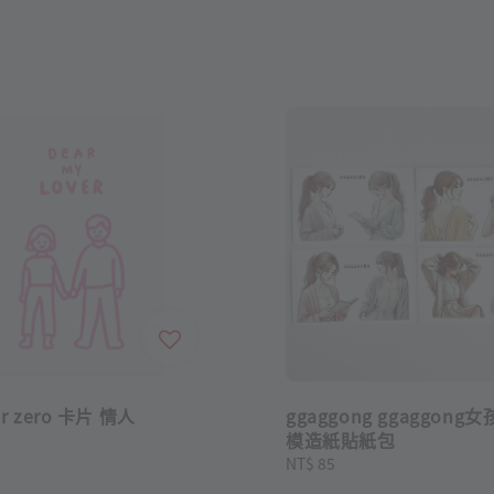
er zero 卡片 情人
ggaggong ggaggong女孩
模造紙貼紙包
Regular
NT$ 85
price