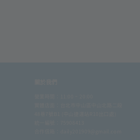
關於我們
營業時間：11:00 ~ 20:00
實體店面：台北市中山區中山北路二段
48巷7號B1 (中山捷運站R10出口處)
統一編號：75908413
合作信箱：daily201909@gmail.com