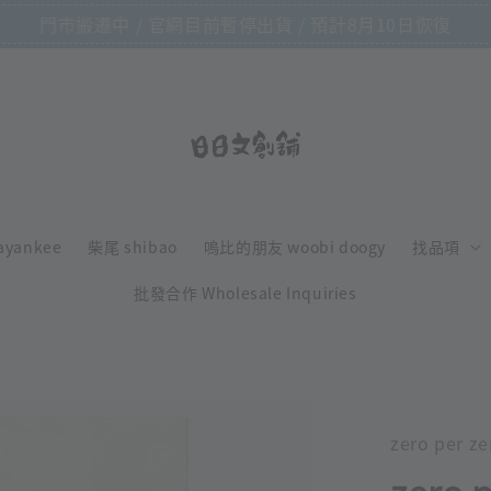
門市搬遷中 / 官網目前暫停出貨 / 預計8月10日恢復
ayankee
柴尾 shibao
嗚比的朋友 woobi doogy
找品項
批發合作 Wholesale Inquiries
zero per ze