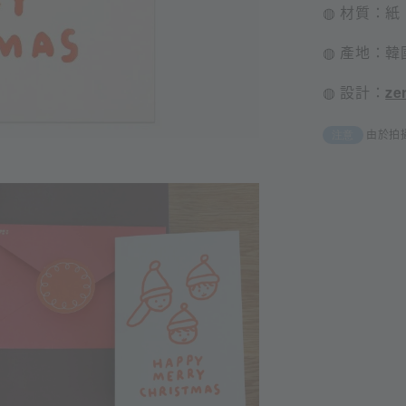
◍ 材質：紙
◍ 產地：韓
◍ 設計：
ze
由於拍
注意