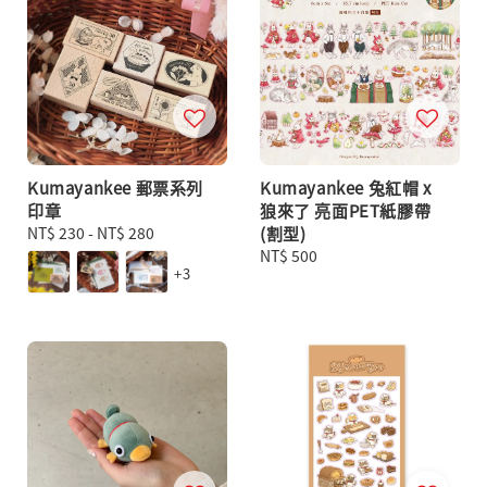
Kumayankee 郵票系列
Kumayankee 兔紅帽 x
印章
狼來了 亮面PET紙膠帶
Regular
NT$ 230
-
NT$ 280
(割型)
price
Regular
NT$ 500
+3
price