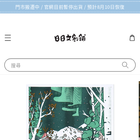
門市搬遷中 / 官網目前暫停出貨 / 預計8月10日恢復
搜尋