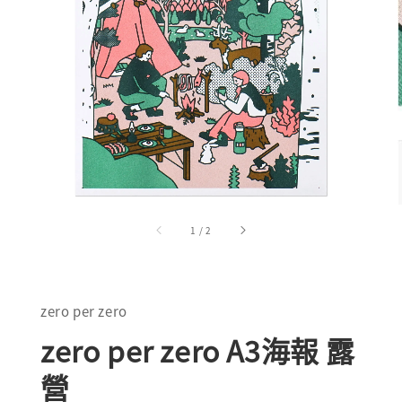
1
/
2
zero per zero
zero per zero A3海報 露
營