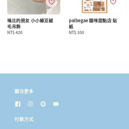
嗚比的朋友 小小綠豆絨
palbegae 貓咪甜點店 貼
毛吊飾
紙
Regular
NT$ 420
Regular
NT$ 100
price
price
關注更多
付款方式