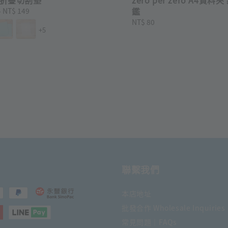
鑑
-
NT$ 149
Regular
NT$ 80
+5
price
聯繫我們
本店地址
批發合作 Wholesale Inquiries
常見問題｜FAQs