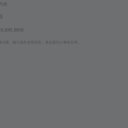
丙烯
國
ro per zero
攝光線、顯示器色差等因素，產品顏色以實物為準。