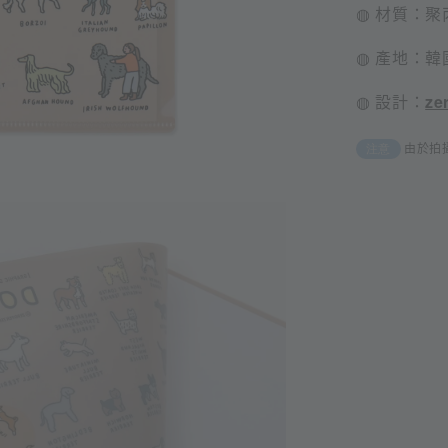
◍ 材質：聚
◍ 產地：韓
◍ 設計：
ze
由於拍
注意