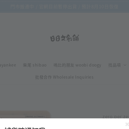
門市搬遷中 / 官網目前暫停出貨 / 預計8月10日恢復
ayankee
柴尾 shibao
嗚比的朋友 woobi doogy
找品項
批發合作 Wholesale Inquiries
zero per ze