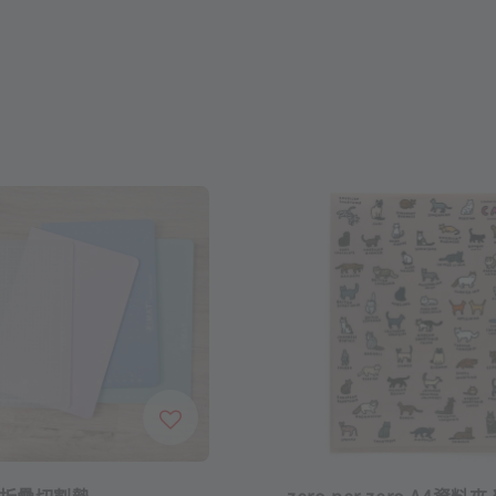
型折疊切割墊
zero per zero A4資料