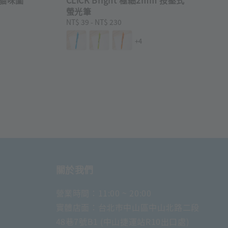
螢光筆
Regular
NT$ 39
-
NT$ 230
price
+4
關於我們
營業時間：11:00 ~ 20:00
實體店面：台北市中山區中山北路二段
48巷7號B1 (中山捷運站R10出口處)