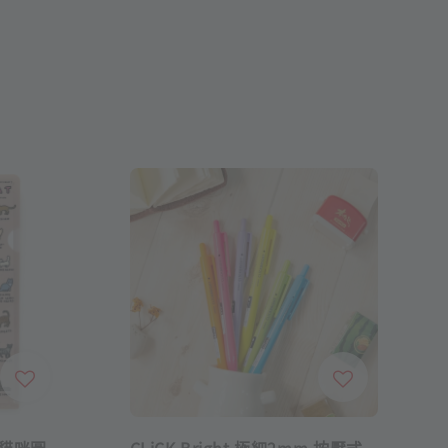
夾 貓咪圖
CLiCK Bright 極細2mm 按壓式