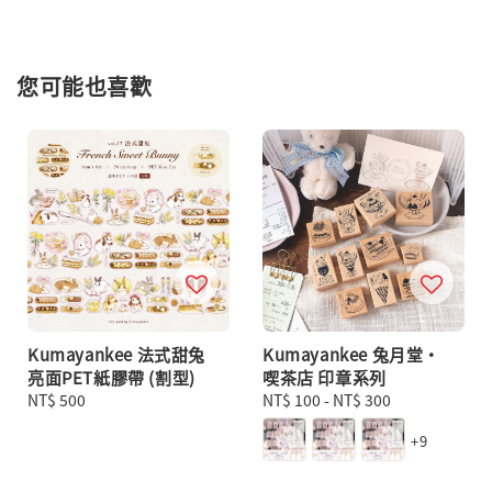
您可能也喜歡
Kumayankee 法式甜兔
Kumayankee 兔月堂・
亮面PET紙膠帶 (割型)
喫茶店 印章系列
Regular
NT$ 500
Regular
NT$ 100
-
NT$ 300
price
price
+9