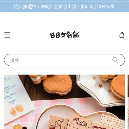
門市搬遷中 / 官網目前暫停出貨 / 預計8月10日恢復
搜尋