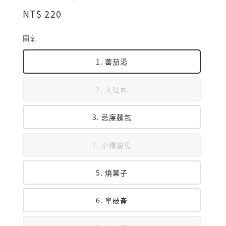
Regular
NT$ 220
price
圖案
1. 蕃茄湯
2. 大吐司
3. 忌廉麵包
4. 小精靈兔
5. 燒菓子
6. 拿破崙