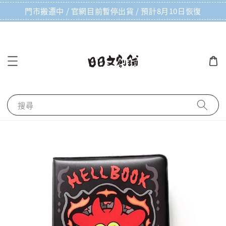
門市搬遷中 / 官網目前暫停出貨 / 預計8月10日恢復
搜尋