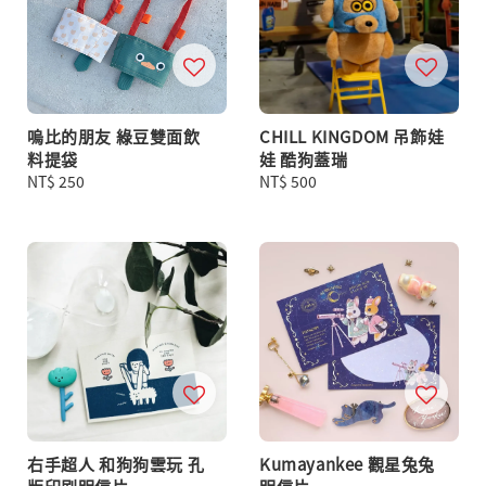
嗚比的朋友 綠豆雙面飲
CHILL KINGDOM 吊飾娃
料提袋
娃 酷狗蓋瑞
Regular
NT$ 250
Regular
NT$ 500
price
price
右手超人 和狗狗雲玩 孔
Kumayankee 觀星兔兔