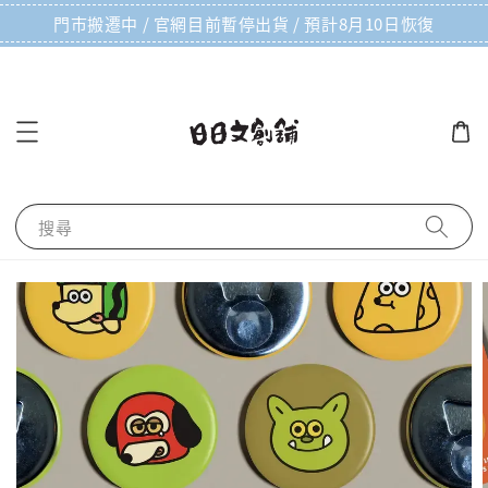
門市搬遷中 / 官網目前暫停出貨 / 預計8月10日恢復
搜尋