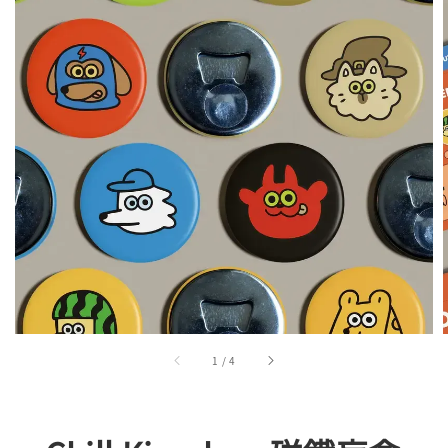
1
/
4