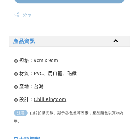
分享
產品資訊
◍ 規格：9cm x 9
cm
◍ 材質：PVC、馬口體、磁鐵
◍ 產地：台灣
◍ 設計：
Chill Kingdom
由於拍攝光線、顯示器色差等因素，產品顏色以實物為
注意
準。