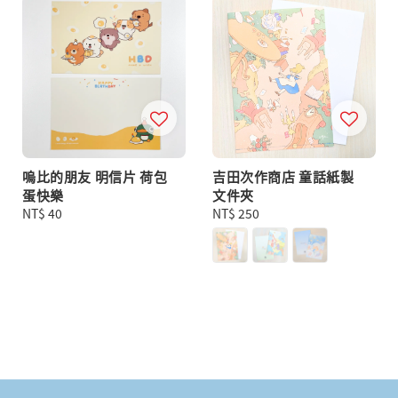
嗚比的朋友 明信片 荷包
吉田次作商店 童話紙製
蛋快樂
文件夾
Regular
NT$ 40
Regular
NT$ 250
price
price