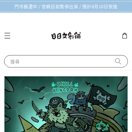
門市搬遷中 / 官網目前暫停出貨 / 預計8月10日恢復
搜尋