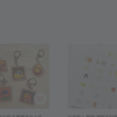
地瓜球 名畫壓克力小吊
右手超人 動物 透明月份