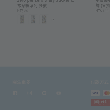
常貼紙系列 多款
飾 (盲
Regular
NT$ 80
Regular
NT$ 100
price
price
+7
關注更多
付款方式