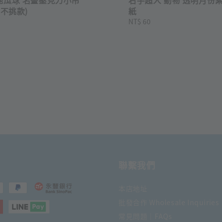
抽不挑款)
紙
Regular
NT$ 60
price
聯繫我們
本店地址
批發合作 Wholesale Inquiries
常見問題｜FAQs