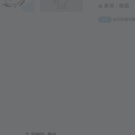
◍ 產地：韓國
由於拍攝光
注意