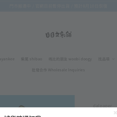
門市搬遷中 / 官網目前暫停出貨 / 預計8月10日恢復
ayankee
柴尾 shibao
嗚比的朋友 woobi doogy
找品項
批發合作 Wholesale Inquiries
dalpaper