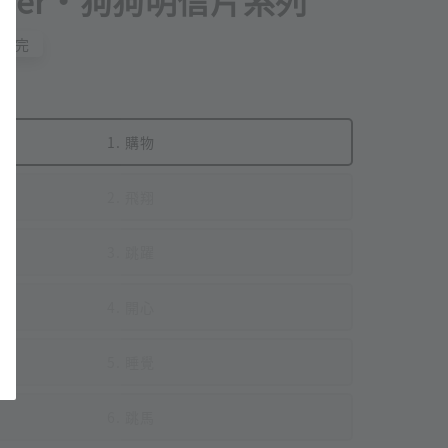
paper・狗狗明信片系列
售完
1. 購物
2. 飛翔
3. 跳躍
4. 開心
5. 睡覺
6. 跳馬