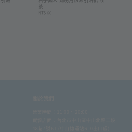
茶
Regular
NT$ 60
price
關於我們
營業時間：11:00 ~ 20:00
實體店面：台北市中山區中山北路二段
48巷7號B1 (中山捷運站R10出口處)