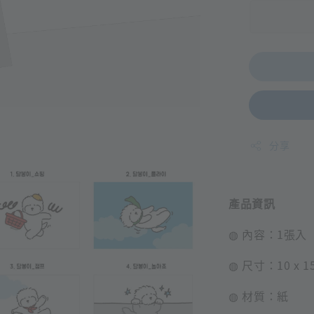
分享
產品資訊
◍ 內容：1張入
◍ 尺寸：10 x 1
◍ 材質：紙