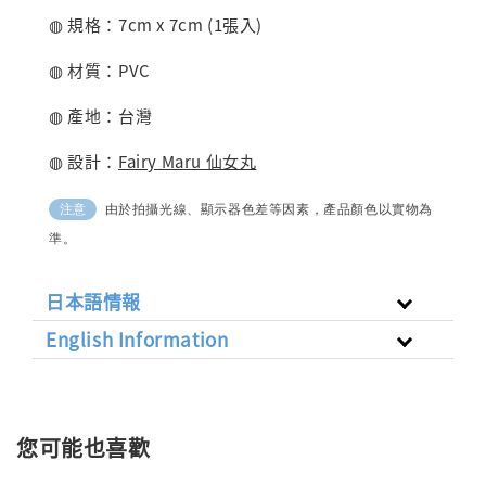
◍ 規格：7cm x 7cm (1張入)
◍ 材質：PVC
◍ 產地：台灣
◍ 設計：
Fairy Maru 仙女丸
由於拍攝光線、顯示器色差等因素，產品顏色以實物為
注意
準。
日本語情報
English Information
您可能也喜歡