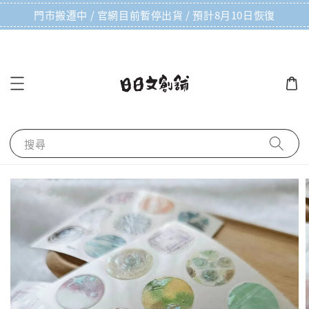
門市搬遷中 / 官網目前暫停出貨 / 預計8月10日恢復
搜尋