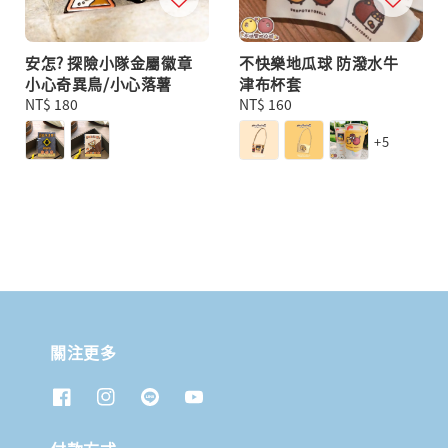
安怎? 探險小隊金屬徽章
不快樂地瓜球 防潑水牛
小心奇異鳥/小心落薯
津布杯套
Regular
NT$ 180
Regular
NT$ 160
price
price
+5
關注更多