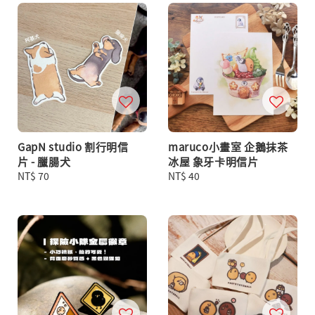
GapN studio 割行明信
maruco小畫室 企鵝抹茶
片 - 臘腸犬
冰屋 象牙卡明信片
Regular
NT$ 70
Regular
NT$ 40
price
price