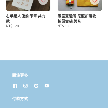
右手超人 迷你印章 共九
愚室實驗所 尼龍扣環收
款
納便當袋 美味
Regular
NT$ 120
Regular
NT$ 350
price
price
關注更多
付款方式