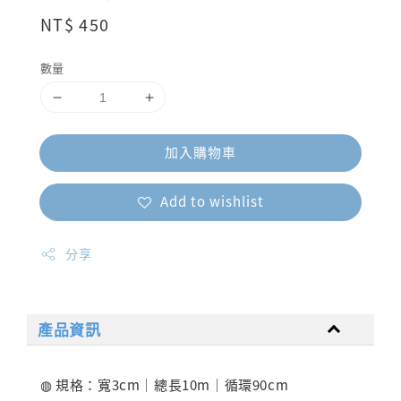
Regular
NT$ 450
price
數量
加入購物車
Add to wishlist
分享
產品資訊
◍ 規格：寬3cm｜總長10m｜循環90cm