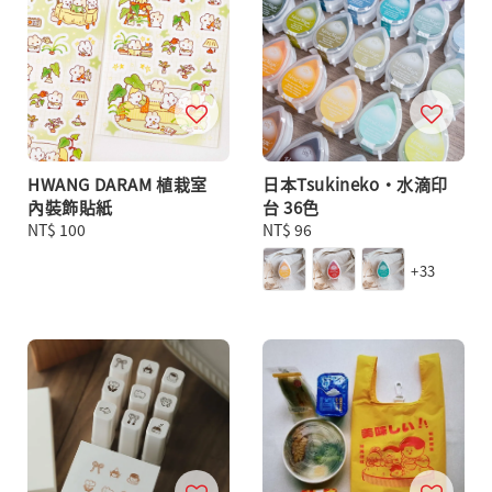
HWANG DARAM 植栽室
日本Tsukineko・水滴印
內裝飾貼紙
台 36色
Regular
NT$ 100
Regular
NT$ 96
price
price
+33