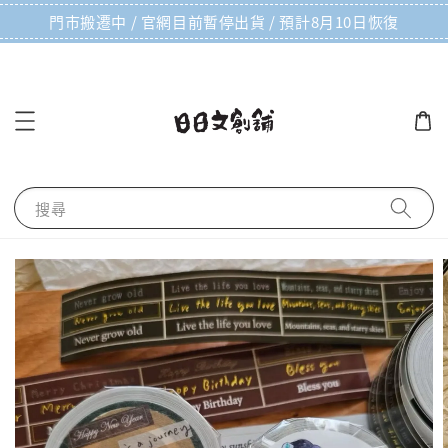
門市搬遷中 / 官網目前暫停出貨 / 預計8月10日恢復
搜尋