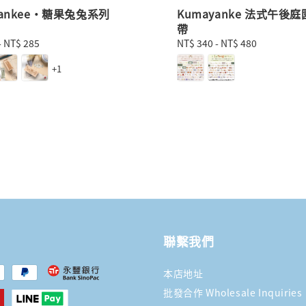
yankee・糖果兔兔系列
Kumayanke 法式午後庭
帶
-
NT$ 285
Regular
NT$ 340
-
NT$ 480
price
+1
聯繫我們
本店地址
批發合作 Wholesale Inquiries