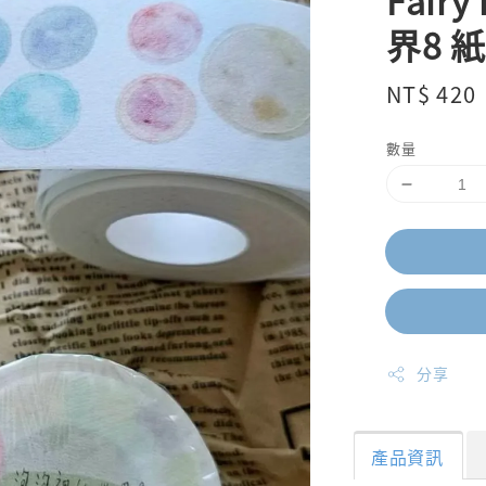
Fair
界8 
Regular
NT$ 420
price
數量
分享
產品資訊