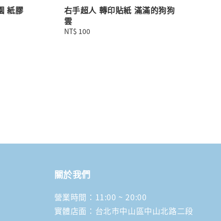
園 紙膠
右手超人 轉印貼紙 滿滿的狗狗
雲
Regular
NT$ 100
price
關於我們
營業時間：11:00 ~ 20:00
實體店面：台北市中山區中山北路二段