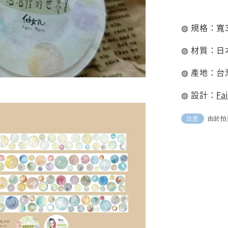
◍ 規格：寬3
◍ 材質：
日
◍ 產地：台
◍ 設計：
Fa
由於拍
注意