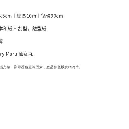
.5cm｜總長10m｜循環90cm
本和紙 +
割型
，離型紙
灣
iry Maru 仙女丸
攝光線、顯示器色差等因素，產品顏色以實物為準。