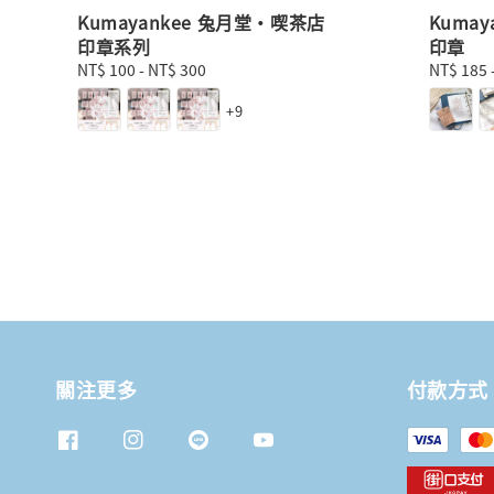
Kumayankee 兔月堂・喫茶店
Kuma
印章系列
印章
Regular
NT$ 100
-
NT$ 300
Regular
NT$ 185
price
price
+9
關注更多
付款方式