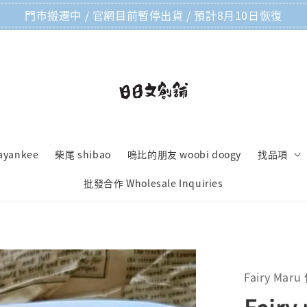
門市搬遷中 / 官網目前暫停出貨 / 預計8月10日恢復
ayankee
柴尾 shibao
嗚比的朋友 woobi doogy
找品項
批發合作 Wholesale Inquiries
Fairy Mar