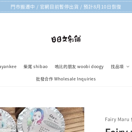
門市搬遷中 / 官網目前暫停出貨 / 預計8月10日恢復
ayankee
柴尾 shibao
嗚比的朋友 woobi doogy
找品項
批發合作 Wholesale Inquiries
Fairy Mar