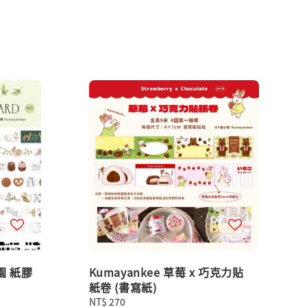
園 紙膠
Kumayankee 草莓 x 巧克力貼
紙卷 (書寫紙)
Regular
NT$ 270