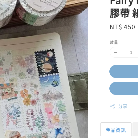
Fair
膠帶 
Regular
NT$ 450
price
數量
分享
產品資訊