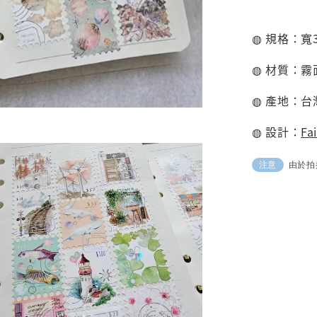
◍ 規格：寬
◍ 材質：霧
◍ 產地：台
◍ 設計：
Fa
由於拍
注意