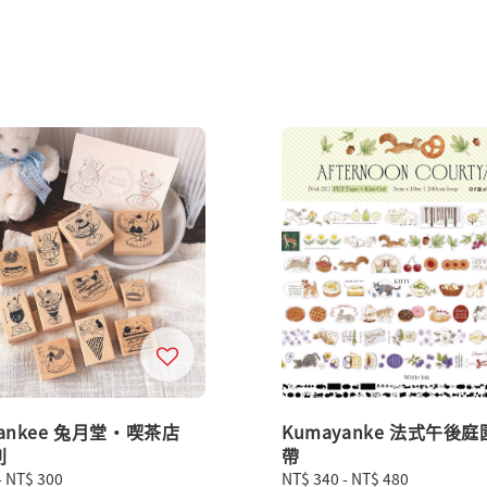
yankee 兔月堂・喫茶店
Kumayanke 法式午後庭
列
帶
-
NT$ 300
Regular
NT$ 340
-
NT$ 480