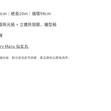
3cm｜總長10m｜循環98cm
面珠光紙
+ 立體貝殼銀
，離型紙
灣
iry Maru 仙女丸
攝光線、顯示器色差等因素，產品顏色以實物為準。