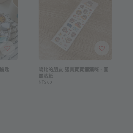
鑰匙
嗚比的朋友 認真寶寶獺獺咪 - 圖
鑑貼紙
Regular
NT$ 60
price