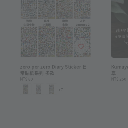
zero per zero Diary Sticker 日
Kuma
常貼紙系列 多款
章
Regular
NT$ 80
Regular
NT$ 250
price
price
+7