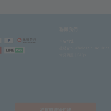
聯繫我們
本店地址
批發合作 Wholesale Inquiries
常見問題｜FAQs
補貨時請通知我
© 2026 日日文創舖. Powered by Daily Stationery Shop