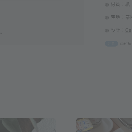
◍ 材質：紙
◍ 產地：泰
◍ 設計：
Ga
由於拍
注意