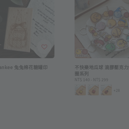
yankee 兔兔棉花糖罐印
不快樂地瓜球 滴膠壓克力
圈系列
Regular
NT$ 140
-
NT$ 299
price
+28