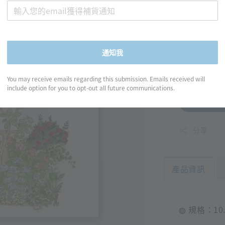
GapN
明信片 
Regular
NT$ 70
通知我
price
You may receive emails regarding this submission. Emails received will
include option for you to opt-out all future communications.
分享
產品資訊
◍ 規格：10.2