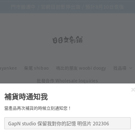
門市搬遷中 / 官網目前暫停出貨 / 預計8月10日恢復
ayankee
柴尾 shibao
嗚比的朋友 woobi doogy
找品項
批發合作 Wholesale Inquiries
補貨時通知我
當產品再次補貨的時候立刻通知您！
GapN studi