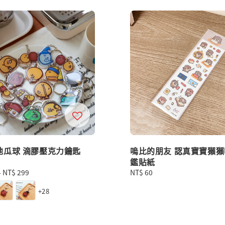
地瓜球 滴膠壓克力鑰匙
嗚比的朋友 認真寶寶獺獺咪
鑑貼紙
-
NT$ 299
Regular
NT$ 60
price
+28