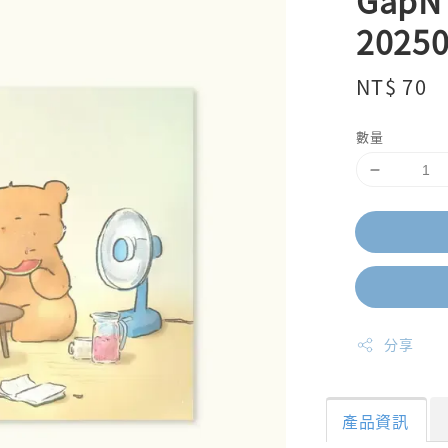
GapN
2025
Regular
NT$ 70
price
數量
分享
產品資訊