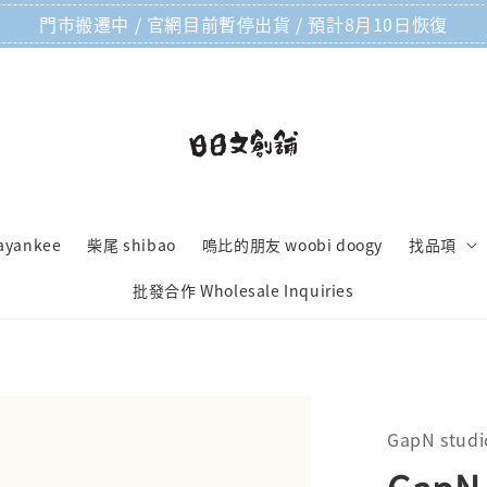
門市搬遷中 / 官網目前暫停出貨 / 預計8月10日恢復
ayankee
柴尾 shibao
嗚比的朋友 woobi doogy
找品項
批發合作 Wholesale Inquiries
GapN studi