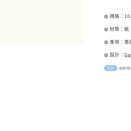
◍ 規格：10.2
◍ 材質：紙
◍ 產地：泰
◍ 設計：
Ga
由於拍
注意