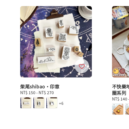
柴尾shibao・印章
不快樂
圈系列
Regular
NT$ 150
-
NT$ 270
price
Regular
NT$ 140
+6
price