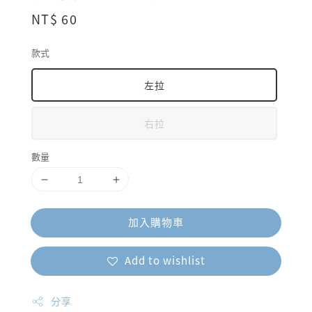
Regular
NT$ 60
price
款式
左拉
右拉
數量
加入購物車
Add to wishlist
分享