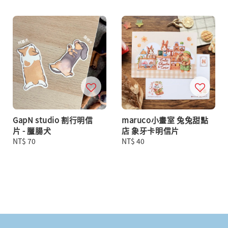
GapN studio 割行明信
maruco小畫室 兔兔甜點
片 - 臘腸犬
店 象牙卡明信片
Regular
NT$ 70
Regular
NT$ 40
price
price