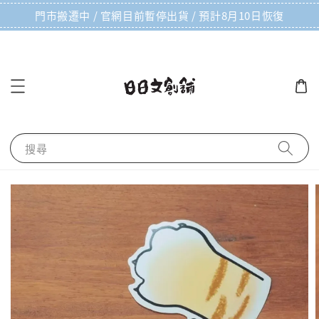
門市搬遷中 / 官網目前暫停出貨 / 預計8月10日恢復
搜尋