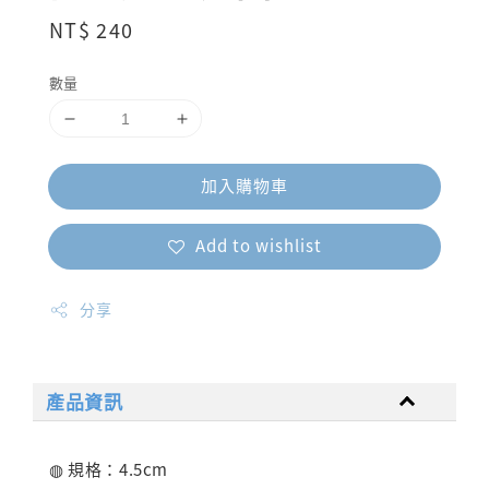
Regular
NT$ 240
price
數量
加入購物車
Add to wishlist
分享
產品資訊
◍ 規格：4.5cm