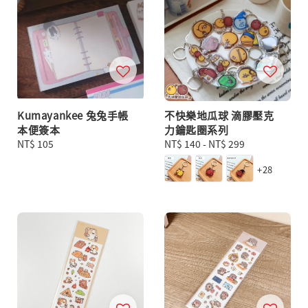
Kumayankee 兔兔手帳
不快樂地瓜球 滴膠壓克
本便簽本
力鑰匙圈系列
Regular
NT$ 105
Regular
NT$ 140
-
NT$ 299
price
price
+28