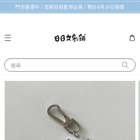
門市搬遷中 / 官網目前暫停出貨 / 預計8月10日恢復
搜尋