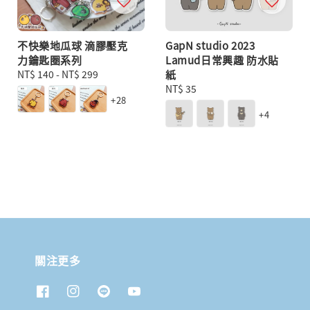
不快樂地瓜球 滴膠壓克
GapN studio 2023
力鑰匙圈系列
Lamud日常興趣 防水貼
Regular
NT$ 140
-
NT$ 299
紙
price
Regular
NT$ 35
+28
price
+4
關注更多