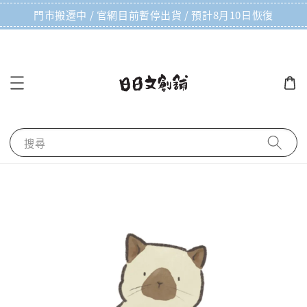
門市搬遷中 / 官網目前暫停出貨 / 預計8月10日恢復
搜尋