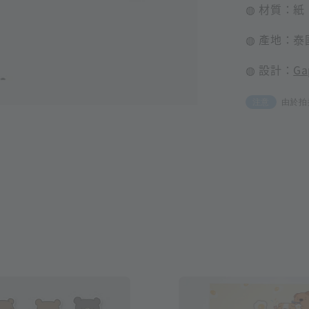
◍ 材質：紙
◍ 產地：泰
◍ 設計：
Ga
由於拍
注意