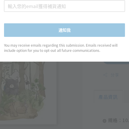
GapN
2023
Regular
NT$ 70
通知我
price
You may receive emails regarding this submission. Emails received will
include option for you to opt-out all future communications.
分享
產品資訊
◍ 規格：10.2