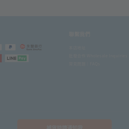
聯繫我們
本店地址
批發合作 Wholesale Inquiries
常見問題｜FAQs
補貨時請通知我
© 2026 日日文創舖. Powered by Daily Stationery Shop