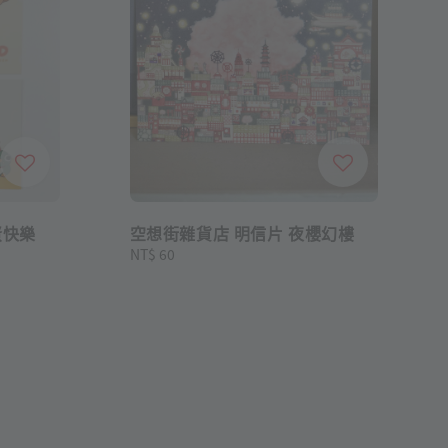
蛋快樂
空想街雜貨店 明信片 夜櫻幻樓
Regular
NT$ 60
price