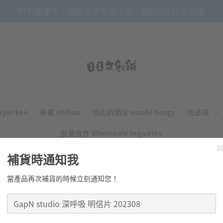
門市搬遷中 / 官網目前暫停出貨 / 預計8月10日恢復
ayankee
柴尾 shibao
嗚比的朋友 woobi doogy
找品項
批發合作 Wholesale Inquiries
補貨時通知我
當產品再次補貨的時候立刻通知您！
GapN studi