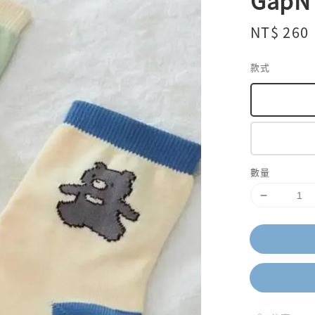
GapN
Regular
NT$ 260
price
款式
數量