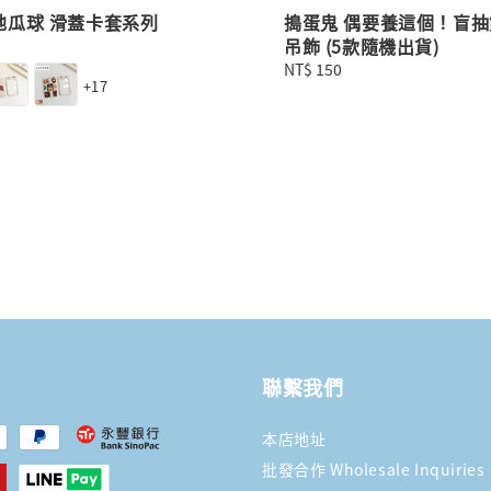
地瓜球 滑蓋卡套系列
搗蛋鬼 偶要養這個！盲抽
吊飾 (5款隨機出貨)
Regular
NT$ 150
+17
price
聯繫我們
本店地址
批發合作 Wholesale Inquiries