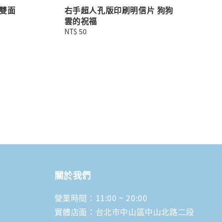
雙面
右手超人孔版印刷明信片 狗狗
雲的祝福
Regular
NT$ 50
price
關於我們
營業時間：11:00 ~ 20:00
實體店面：台北市中山區中山北路二段