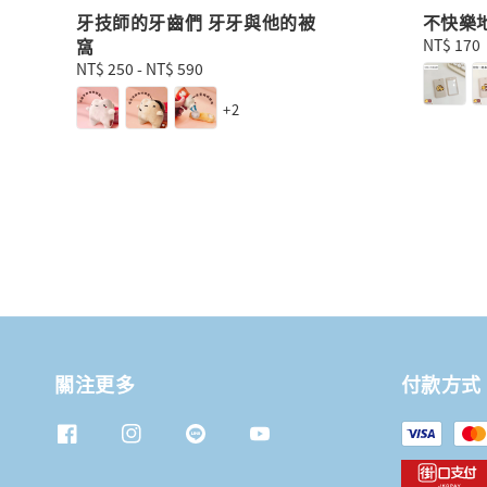
牙技師的牙齒們 牙牙與他的被
不快樂
窩
Regular
NT$ 170
price
Regular
NT$ 250
-
NT$ 590
price
+2
關注更多
付款方式