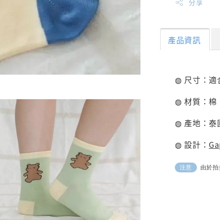
分享
產品資訊
◍ 尺寸：適合
◍ 材質：棉
◍ 產地：泰
◍ 設計：
Ga
由於拍
注意