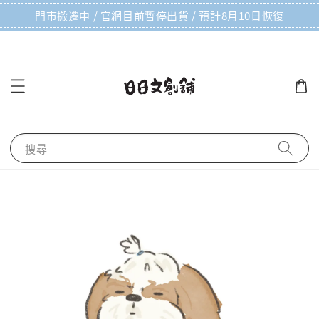
門市搬遷中 / 官網目前暫停出貨 / 預計8月10日恢復
搜尋