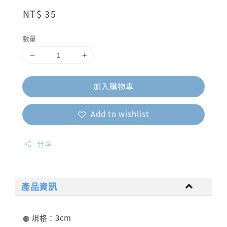
Regular
NT$ 35
price
數量
加入購物車
Add to wishlist
分享
產品資訊
◍ 規格：3cm