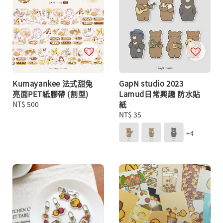
Kumayankee 法式甜兔
GapN studio 2023
亮面PET紙膠帶 (割型)
Lamud日常興趣 防水貼
Regular
NT$ 500
紙
price
Regular
NT$ 35
price
+4