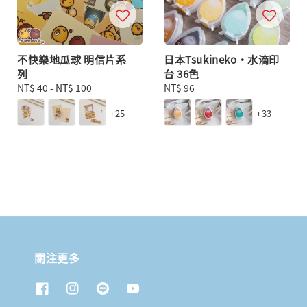
不快樂地瓜球 明信片系
日本Tsukineko・水滴印
列
台 36色
Regular
NT$ 40
-
NT$ 100
Regular
NT$ 96
price
price
+25
+33
關注更多