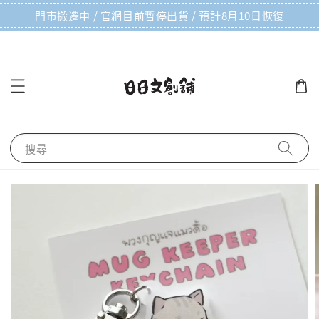
門市搬遷中 / 官網目前暫停出貨 / 預計8月10日恢復
搜尋