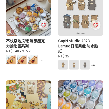
不快樂地瓜球 滴膠壓克
GapN studio 2023
力鑰匙圈系列
Lamud日常興趣 防水貼
Regular
NT$ 140
-
NT$ 299
紙
price
Regular
NT$ 35
+28
price
+4