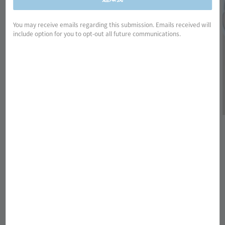
You may receive emails regarding this submission. Emails received will
include option for you to opt-out all future communications.
1
/
9
GapN studio
GapN studio 2022
Lamud 防水貼紙