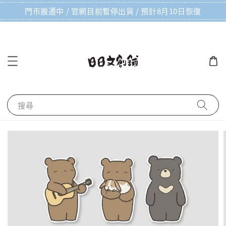
門市搬遷中 / 官網目前暫停出貨 / 預計8月10日恢復
搜尋