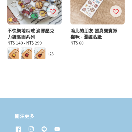
不快樂地瓜球 滴膠壓克
嗚比的朋友 認真寶寶獺
力鑰匙圈系列
獺咪 - 圖鑑貼紙
Regular
NT$ 140
-
NT$ 299
Regular
NT$ 60
price
price
+28
關注更多