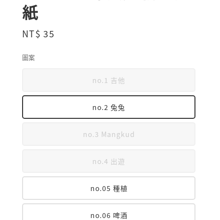
紙
Regular
NT$ 35
price
圖案
no.1 吉他
no.2 兔兔
no.3 Mangkud
no.4 出遊
no.05 種植
no.06 啤酒