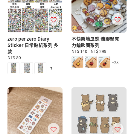
zero per zero Diary
不快樂地瓜球 滴膠壓克
Sticker 日常貼紙系列 多
力鑰匙圈系列
款
Regular
NT$ 140
-
NT$ 299
Regular
NT$ 80
price
+28
price
+7