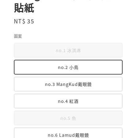
貼紙
Regular
NT$ 35
price
圖案
no.1 冰淇淋
no.2 小鳥
no.3 MangKud戴眼鏡
no.4 紅酒
no.5 魚
no.6 Lamud戴眼鏡