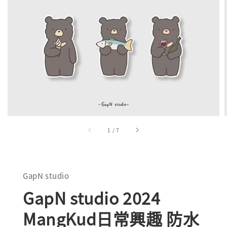
1
/
7
GapN studio
GapN studio 2024
MangKud日常興趣 防水