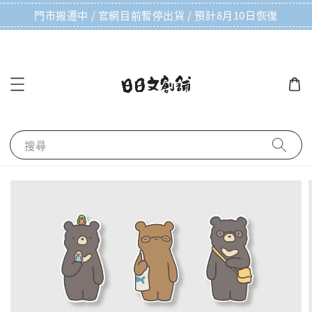
門市搬遷中 / 官網目前暫停出貨 / 預計8月10日恢復
搜尋