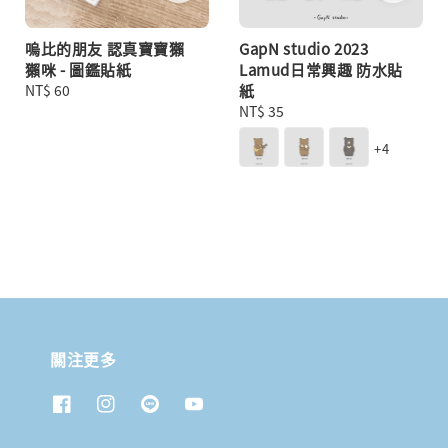
嗚比的朋友 認真寶寶獺
GapN studio 2023
獺咪 - 圖鑑貼紙
Lamud日常興趣 防水貼
Regular
NT$ 60
紙
price
Regular
NT$ 35
price
+4
關注更多