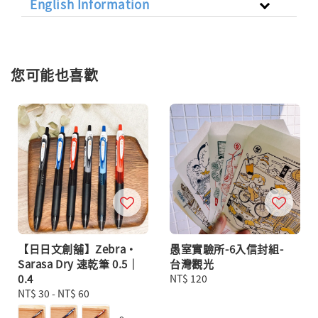
English Information
您可能也喜歡
【日日文創舖】Zebra・
愚室實驗所-6入信封組-
Sarasa Dry 速乾筆 0.5｜
台灣觀光
0.4
Regular
NT$ 120
Regular
NT$ 30
-
NT$ 60
price
price