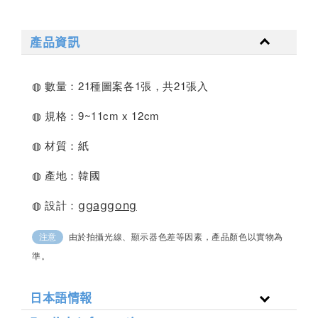
產品資訊
◍ 數量：21種圖案各1張，共21張入
◍ 規格：9~11cm x 12cm
◍ 材質：紙
◍ 產地：韓國
◍ 設計：
ggaggong
由於拍攝光線、顯示器色差等因素，產品顏色以實物為
注意
準。
日本語情報