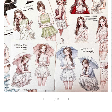
1
/
18