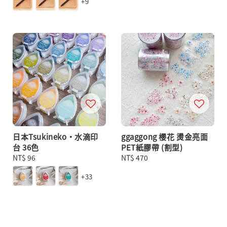
+9
日本Tsukineko・水滴印
ggaggong 櫻花 燙金亮面
台 36色
PET紙膠帶 (割型)
Regular
NT$ 96
Regular
NT$ 470
price
price
+33