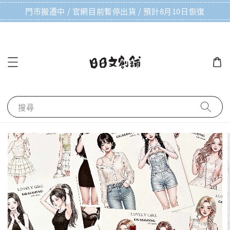
門市搬遷中 / 官網目前暫停出貨 / 預計8月10日恢復
搜尋