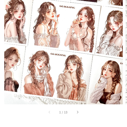
1
/
13