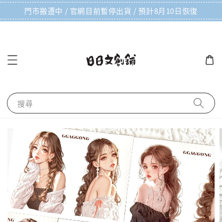
門市搬遷中 / 官網目前暫停出貨 / 預計8月10日恢復
搜尋