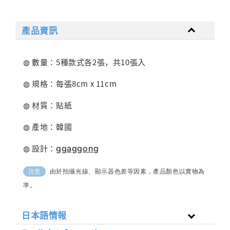
產品資訊
◍ 數量：5種款式各2張，共10張入
◍ 規格：每張8cm x 11cm
◍ 材質：貼紙
◍ 產地：韓國
◍ 設計：
ggaggong
由於拍攝光線、顯示器色差等因素，產品顏色以實物為
注意
準。
日本語情報