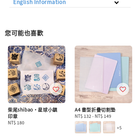
English Information
您可能也喜歡
柴尾shibao・星球小鎮
A4 書型折疊切割墊
印章
Regular
NT$ 132
-
NT$ 149
Regular
NT$ 180
price
+5
price