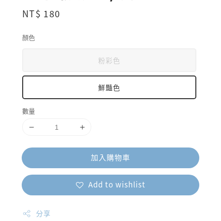
Regular
NT$ 180
price
顏色
粉彩色
鮮豔色
數量
加入購物車
Add to wishlist
分享