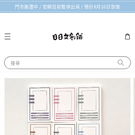
門市搬遷中 / 官網目前暫停出貨 / 預計8月10日恢復
搜尋