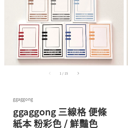
1
/
15
ggaggong
ggaggong 三線格 便條
紙本 粉彩色 / 鮮豔色