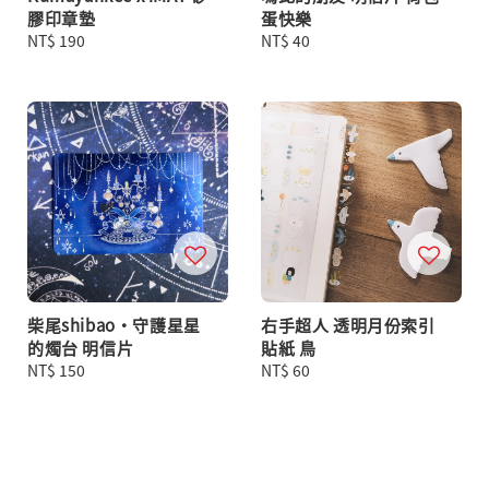
膠印章墊
蛋快樂
Regular
NT$ 190
Regular
NT$ 40
price
price
柴尾shibao・守護星星
右手超人 透明月份索引
的燭台 明信片
貼紙 鳥
Regular
NT$ 150
Regular
NT$ 60
price
price