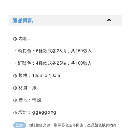
產品資訊
◍ 內容：
・粉彩色：6種款式各25張，共150張入
・鮮豔色：4
種款式各25張，共100張入
◍ 規格：12cm x 10cm
◍ 材質：紙
◍ 產地：韓國
◍ 設計：
ggaggong
由於拍攝光線、顯示器色差等因素，產品顏色以實物為
注意