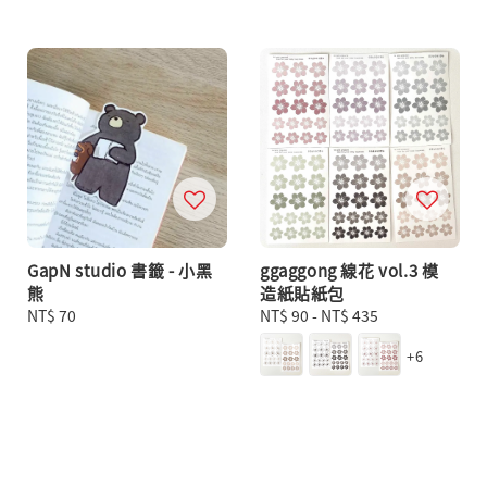
GapN studio 書籤 - 小黑
ggaggong 線花 vol.3 模
熊
造紙貼紙包
Regular
NT$ 70
Regular
NT$ 90
-
NT$ 435
price
price
+6