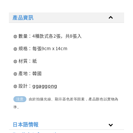
產品資訊
◍ 數量：4種款式各2張，共8張入
◍ 規格：每張9cm x 14cm
◍ 材質：紙
◍ 產地：韓國
◍ 設計：
ggaggong
由於拍攝光線、顯示器色差等因素，產品顏色以實物為
注意
準。
日本語情報