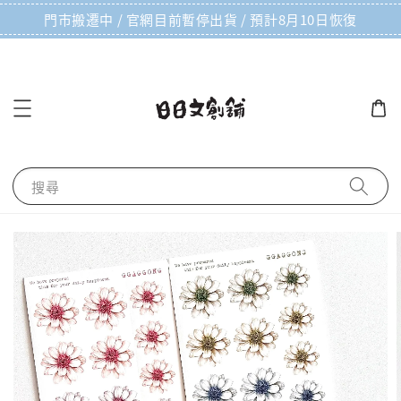
門市搬遷中 / 官網目前暫停出貨 / 預計8月10日恢復
搜尋