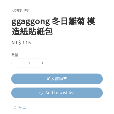
ggaggong
ggaggong 冬日雛菊 模
造紙貼紙包
Regular
NT$ 115
price
數量
加入購物車
Add to wishlist
分享