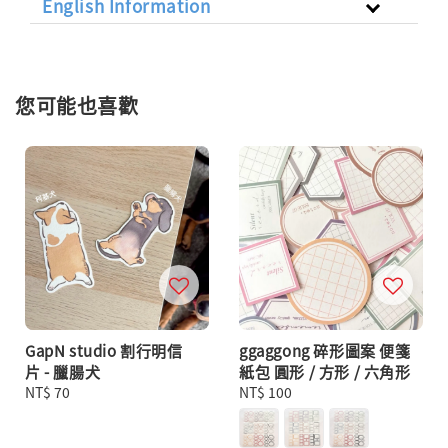
English Information
您可能也喜歡
GapN studio 割行明信
ggaggong 碎形圖案 便箋
片 - 臘腸犬
紙包 圓形 / 方形 / 六角形
Regular
NT$ 70
Regular
NT$ 100
price
price