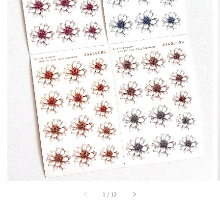
1
/
12