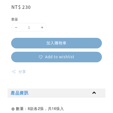
Regular
NT$ 230
price
數量
加入購物車
Add to wishlist
分享
產品資訊
◍ 數量：8款各2張，共16張入