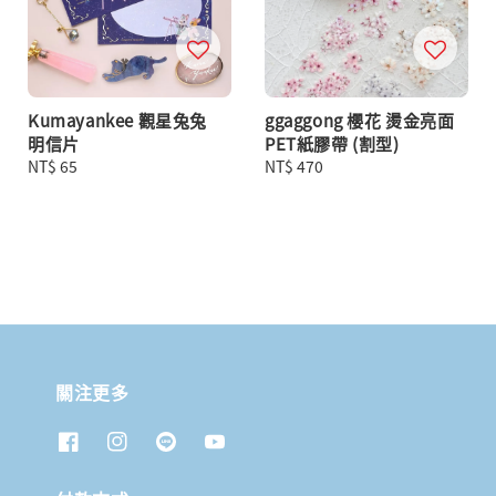
Kumayankee 觀星兔兔
ggaggong 櫻花 燙金亮面
明信片
PET紙膠帶 (割型)
Regular
NT$ 65
Regular
NT$ 470
price
price
關注更多