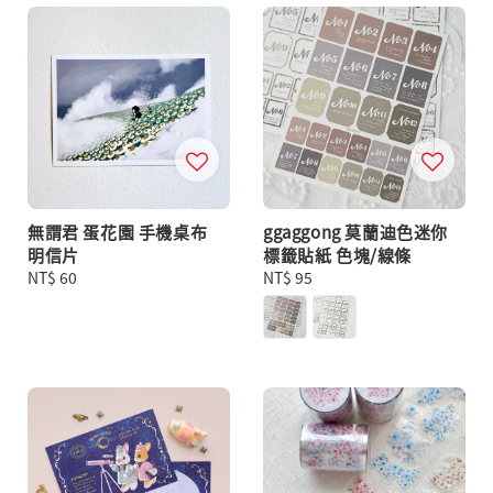
無謂君 蛋花園 手機桌布
ggaggong 莫蘭迪色迷你
明信片
標籤貼紙 色塊/線條
Regular
NT$ 60
Regular
NT$ 95
price
price