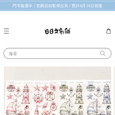
門市搬遷中 / 官網目前暫停出貨 / 預計8月10日恢復
搜尋