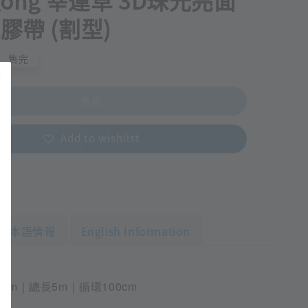
gong 幸運草 3D珠光亮面
紙膠帶 (割型)
售完
售完
Add to wishlist
日本語情報
English Information
6cm｜總長5m｜循環100cm