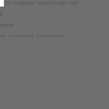
面PET / 自帶離型紙 / 具割型可直接撕下使用
國
aggong
光線、顯示器色差等因素，產品顏色以實物為準。