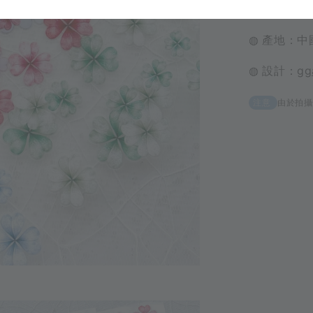
◍ 材質：亮
◍ 產地：中
◍ 設計：
gg
由於拍攝
注意