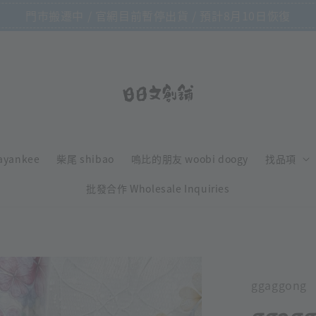
門市搬遷中 / 官網目前暫停出貨 / 預計8月10日恢復
ayankee
柴尾 shibao
嗚比的朋友 woobi doogy
找品項
批發合作 Wholesale Inquiries
ggaggong