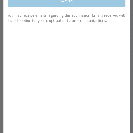
You may receive emails regarding this submission. Emails received will
include option for you to opt-out all future communications.
1
/
10