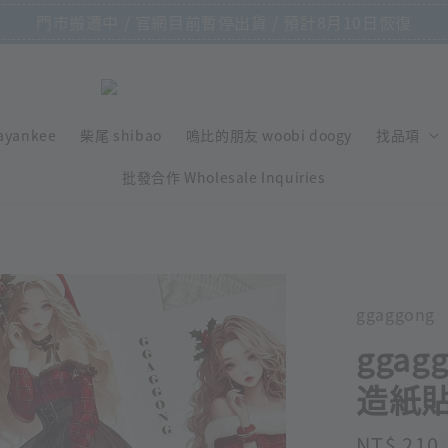
門市搬遷中 / 官網目前暫停出貨 / 預計8月10日恢復
ayankee
柴尾 shibao
嗚比的朋友 woobi doogy
找品項
批發合作 Wholesale Inquiries
ggaggong
ggag
造紙
Regular
NT$ 210