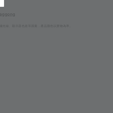
國
aggong
攝光線、顯示器色差等因素，產品顏色以實物為準。