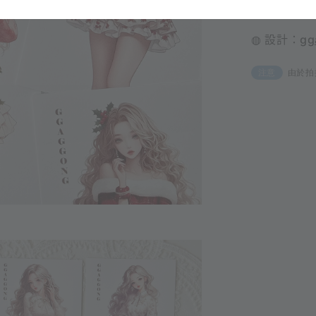
◍ 產地：韓
◍ 設計：
gg
由於拍
注意