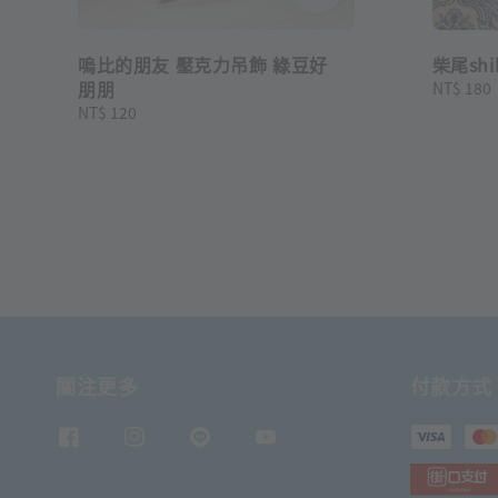
嗚比的朋友 壓克力吊飾 綠豆好
柴尾sh
朋朋
Regular
NT$ 180
price
Regular
NT$ 120
price
關注更多
付款方式