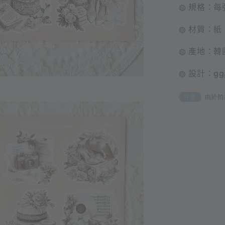
◍ 規格：每張
◍ 材質：紙
◍ 產地：韓
◍ 設計：
gg
由於拍
注意