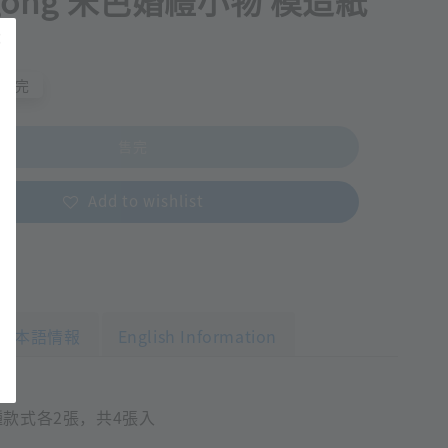
ggong 米色婚禮小物 模造紙
包
售完
售完
Add to wishlist
日本語情報
English Information
種款式各2張，共4張入