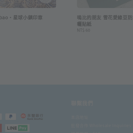
ibao・星球小鎮印章
嗚比的朋友 雪花愛綠豆防
曬貼紙
Regular
NT$ 60
price
聯繫我們
本店地址
批發合作 Wholesale Inquiries