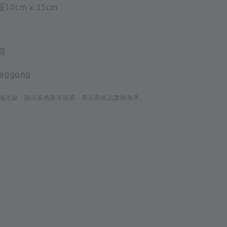
10cm x 15cm
國
aggong
攝光線、顯示器色差等因素，產品顏色以實物為準。