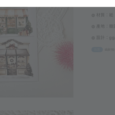
◍ 規格：每張
◍ 材質：紙
◍ 產地：韓
◍ 設計：
gg
由於拍
注意