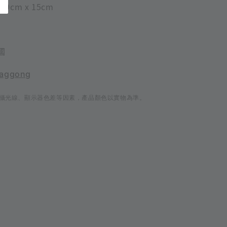
9cm x 15cm
國
aggong
攝光線、顯示器色差等因素，產品顏色以實物為準。