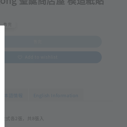
ggong 聖誕商店屋 模造紙貼
售完
售完
Add to wishlist
日本語情報
English Information
種款式各2張，共8張入