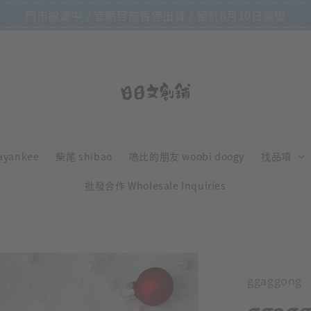
門市搬遷中 / 官網目前暫停出貨 / 預計8月10日恢復
ayankee
柴尾 shibao
嗚比的朋友 woobi doogy
找品項
批發合作 Wholesale Inquiries
ggaggong