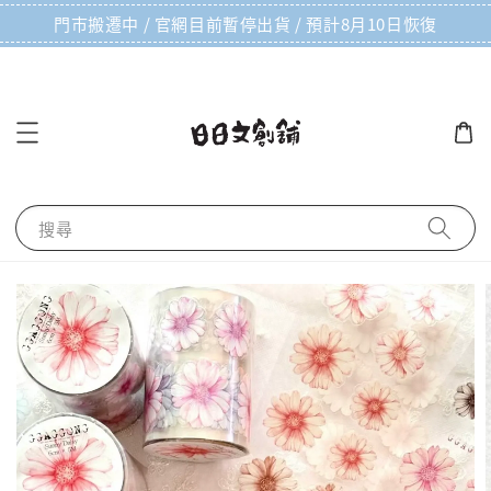
門市搬遷中 / 官網目前暫停出貨 / 預計8月10日恢復
搜尋