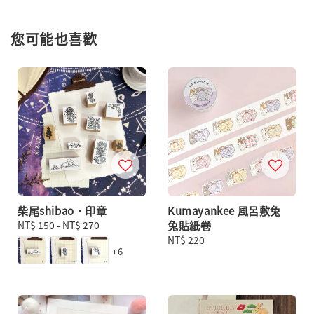
您可能也喜歡
柴尾shibao・印章
Kumayankee 風呂敷兔
Regular
NT$ 150
-
NT$ 270
兔貼紙卷
price
Regular
NT$ 220
+6
price