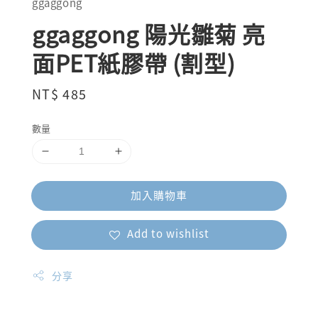
ggaggong
ggaggong 陽光雛菊 亮
面PET紙膠帶 (割型)
Regular
NT$ 485
price
數量
加入購物車
Add to wishlist
分享