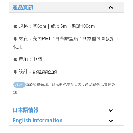
產品資訊
◍ 規格：寬6cm｜總長5m｜循環100cm
◍ 材質：亮面PET / 自帶離型紙 / 具割型可直接撕下
使用
◍ 產地：中國
◍ 設計：
ggaggong
由於拍攝光線、顯示器色差等因素，產品顏色以實物為
注意
準。
日本語情報
English Information