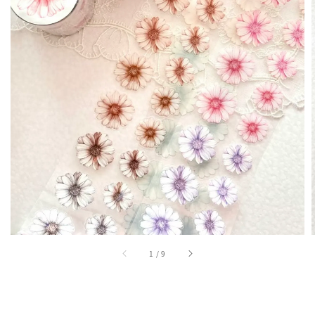
1
/
9