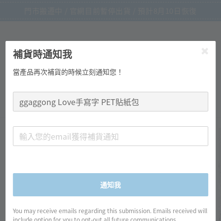
門市搬遷中 / 官網目前暫停出貨 / 預計8月10日恢復
補貨時通知我
當產品再次補貨的時候立刻通知您！
搜尋
通知我
You may receive emails regarding this submission. Emails received will
include option for you to opt-out all future communications.