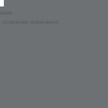
 DARAM
線、顯示器色差等因素，產品顏色以實物為準。