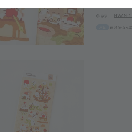
◍ 產地：韓國
◍ 設計：
HWANG
由於拍攝光
注意