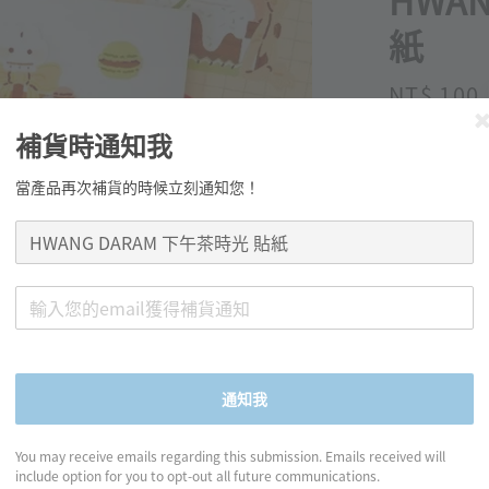
HWA
紙
Regular
NT$ 100
price
補貨時通知我
當產品再次補貨的時候立刻通知您！
分享
꒰ 商品資訊 ꒱
通知我
◍ 規格：7.7cm x 
You may receive emails regarding this submission. Emails received will
◍ 材質：合成紙
include option for you to opt-out all future communications.