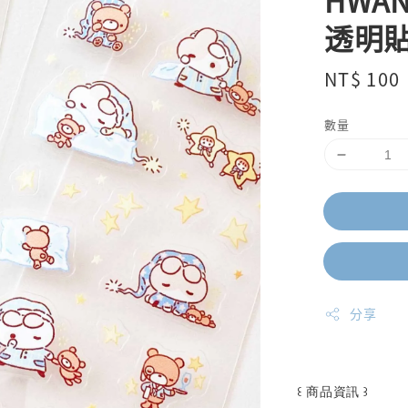
HWA
透明
Regular
NT$ 100
price
數量
分享
꒰ 商品資訊 ꒱