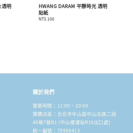
碎片透明
HWANG DARAM 平靜時光 透明
貼紙
Regular
NT$ 100
price
關於我們
營業時間：11:00 ~ 20:00
實體店面：台北市中山區中山北路二段
48巷7號B1 (中山捷運站R10出口處)
統一編號：75908413