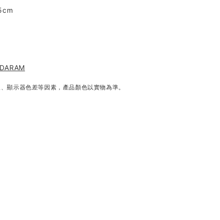
5cm
 DARAM
線、顯示器色差等因素，產品顏色以實物為準。