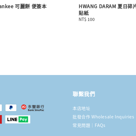
ankee 可麗餅 便簽本
HWANG DARAM 夏日
貼紙
Regular
NT$ 100
price
聯繫我們
本店地址
批發合作 Wholesale Inquiries
常見問題｜FAQs