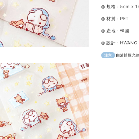
◍ 規格：5cm x 1
◍ 材質：PET
◍ 產地：韓國
◍ 設計：
HWANG
由於拍攝光
注意