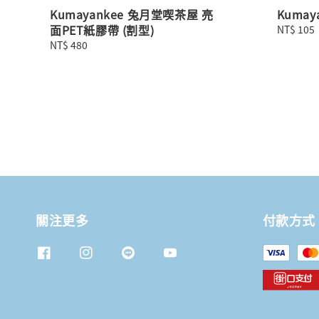
Kumayankee 兔月堂喫茶屋 亮
Kumay
面PET紙膠帶 (割型)
Regular
NT$ 105
price
Regular
NT$ 480
price
關注更多
付款方式