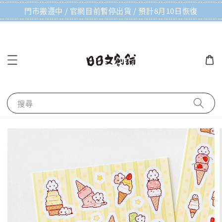
門市搬遷中 / 官網目前暫停出貨 / 預計8月10日恢復
搜尋