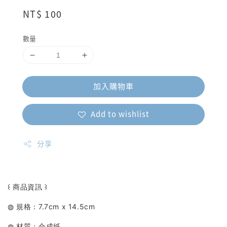
Regular
NT$ 100
price
數量
加入購物車
Add to wishlist
分享
꒰ 商品資訊 ꒱
◍ 規格：7.7cm x 14.5cm
◍ 材質：合成紙