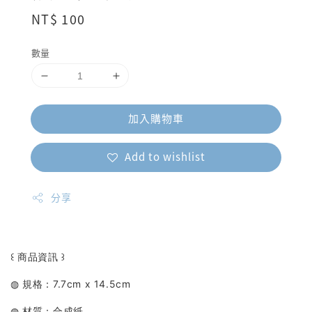
Regular
NT$ 100
price
數量
加入購物車
Add to wishlist
分享
꒰ 商品資訊 ꒱
◍ 規格：7.7cm x 14.5cm
◍ 材質：合成紙