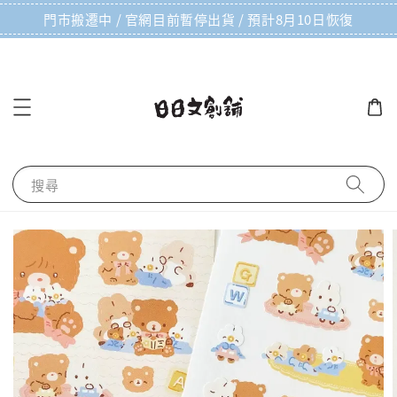
門市搬遷中 / 官網目前暫停出貨 / 預計8月10日恢復
搜尋