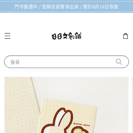
門市搬遷中 / 官網目前暫停出貨 / 預計8月10日恢復
搜尋