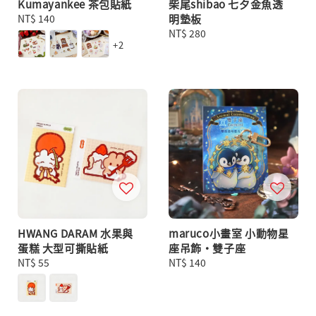
Kumayankee 茶包貼紙
柴尾shibao 七夕金魚透
Regular
NT$ 140
明墊板
price
Regular
NT$ 280
+2
price
HWANG DARAM 水果與
maruco小畫室 小動物星
蛋糕 大型可撕貼紙
座吊飾・雙子座
Regular
NT$ 55
Regular
NT$ 140
price
price