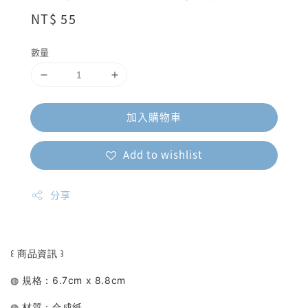
Regular
NT$ 55
price
數量
加入購物車
Add to wishlist
分享
꒰ 商品資訊 ꒱
◍ 規格：6.7cm x 8.8cm
◍ 材質：合成紙