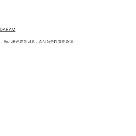
 DARAM
線、顯示器色差等因素，產品顏色以實物為準。