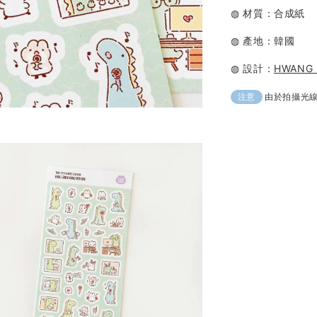
◍ 材質：合成紙
◍ 產地：韓國
◍ 設計：
HWANG
由於拍攝光
注意