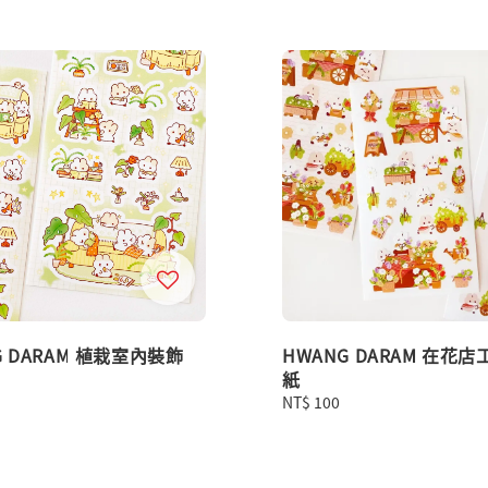
G DARAM 植栽室內裝飾
HWANG DARAM 在花店
紙
Regular
NT$ 100
price