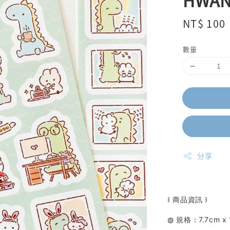
HWA
Regular
NT$ 100
price
數量
分享
꒰ 商品資訊 ꒱
◍ 規格：7.7cm x 