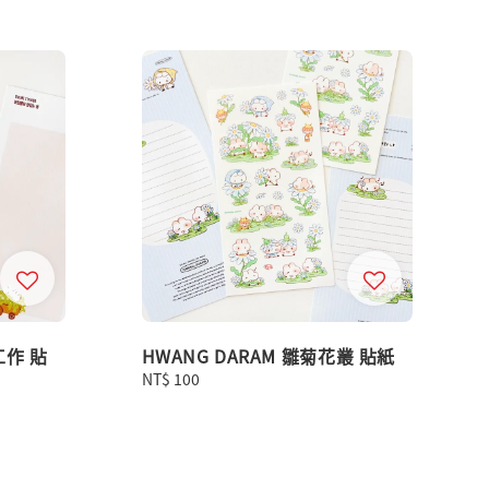
工作 貼
HWANG DARAM 雛菊花叢 貼紙
Regular
NT$ 100
price