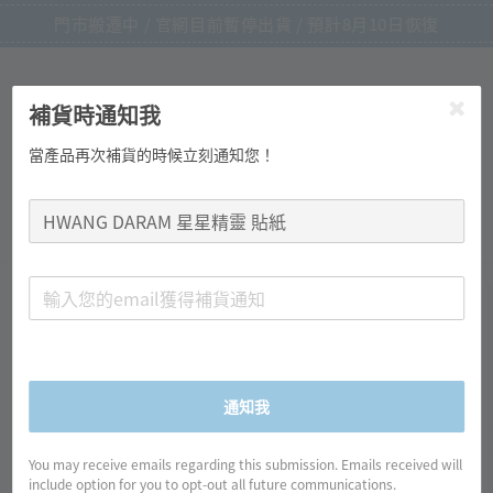
門市搬遷中 / 官網目前暫停出貨 / 預計8月10日恢復
補貨時通知我
當產品再次補貨的時候立刻通知您！
搜尋
通知我
You may receive emails regarding this submission. Emails received will
include option for you to opt-out all future communications.