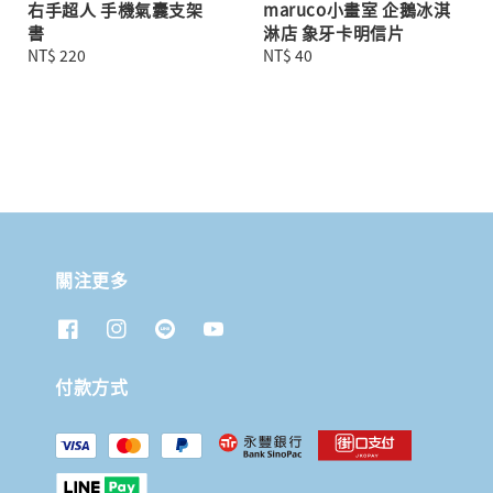
右手超人 手機氣囊支架
maruco小畫室 企鵝冰淇
書
淋店 象牙卡明信片
Regular
NT$ 220
Regular
NT$ 40
price
price
關注更多
付款方式