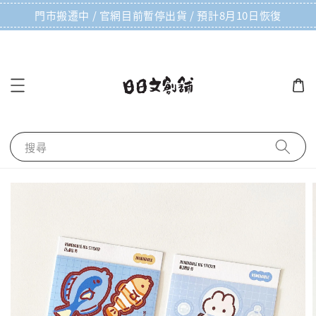
門市搬遷中 / 官網目前暫停出貨 / 預計8月10日恢復
搜尋