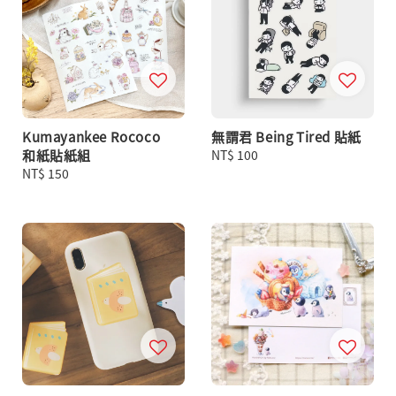
Kumayankee Rococo
無謂君 Being Tired 貼紙
和紙貼紙組
Regular
NT$ 100
Regular
NT$ 150
price
price